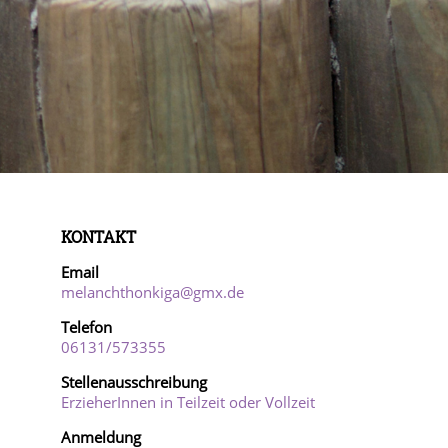
KONTAKT
Email
melanchthonkiga@gmx.de
Telefon
06131/57
3355
Stellenausschreibung
ErzieherInnen in Teilzeit oder Vollzeit
Anmeldung